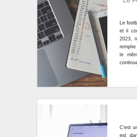
Le F
Le foot
et il c
2023, 
remplie
le mêm
continu
C'est u
est da