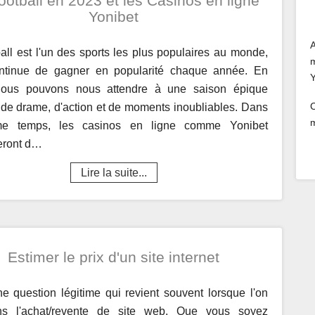
ootball en 2023 et les Casinos en ligne
Yonibet
A
ball est l'un des sports les plus populaires au monde,
ontinue de gagner en popularité chaque année. En
Y
nous pouvons nous attendre à une saison épique
C
 de drame, d'action et de moments inoubliables. Dans
m
e temps, les casinos en ligne comme Yonibet
eront d…
Lire la suite...
Estimer le prix d'un site internet
ne question légitime qui revient souvent lorsque l'on
ns l'achat/revente de site web. Que vous soyez